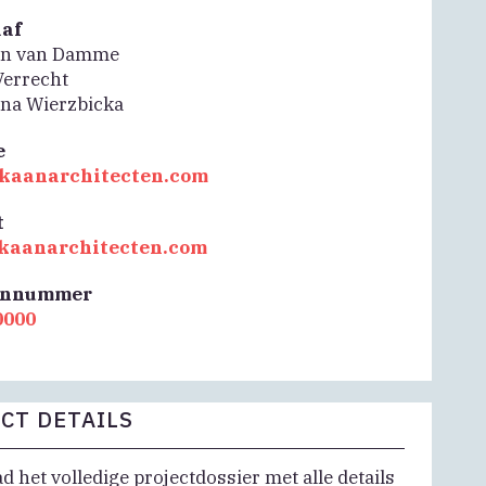
aaf
an van Damme
Verrecht
na Wierzbicka
e
//kaanarchitecten.com
t
kaanarchitecten.com
onnummer
0000
CT DETAILS
 het volledige projectdossier met alle details