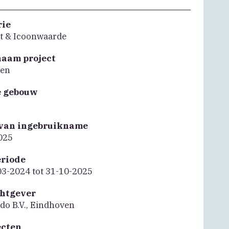
rie
it & Icoonwaarde
naam project
ven
e gebouw
van ingebruikname
025
riode
03-2024 tot 31-10-2025
htgever
do B.V., Eindhoven
ecten