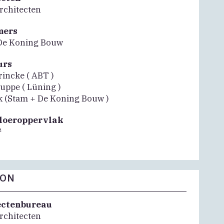
chitecten
mers
De Koning Bouw
urs
incke ( ABT )
uppe ( Lüning )
ok (Stam + De Koning Bouw )
vloeroppervlak
²
FON
ectenbureau
chitecten