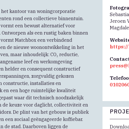
Fotogr
het kantoor van woningcorporatie
Sebasti
ten rond een collectieve binnentuin.
Jeroen 
n vormt een bewust alternatief voor
Magdale
. Ontworpen als een rustig baken binnen
Websit
S, vormt Matchbox een verbindend
https:
n en de nieuwe woonontwikkeling in het
ven, maar inhoudelijk: CO₂ reductie,
Contac
, aangename leef en werkomgeving
press@
en helder en consequent constructief
verspanningen, zorgvuldig gekozen
Telefo
onstructie, installaties en
010206
k en een hoge ruimtelijke kwaliteit
gepast waar dit technisch noodzakelijk
de keuze voor daglicht, collectiviteit en
PROJE
idors. De plint van het gebouw is publiek
en een sociaal geëngageerde koffiebar.
n de stad. Daarboven liggen de
Download