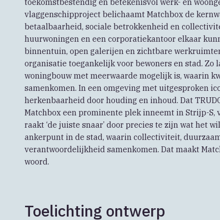
toekomstbestendig en betekenisvol werk- en woonge
vlaggenschipproject belichaamt Matchbox de kern
betaalbaarheid, sociale betrokkenheid en collectivit
huurwoningen en een corporatiekantoor elkaar kun
binnentuin, open galerijen en zichtbare werkruimt
organisatie toegankelijk voor bewoners en stad. Zo l
woningbouw met meerwaarde mogelijk is, waarin kwa
samenkomen. In een omgeving met uitgesproken ico
herkenbaarheid door houding en inhoud. Dat TRUDO 
Matchbox een prominente plek inneemt in Strijp-S, 
raakt ‘de juiste snaar’ door precies te zijn wat het 
ankerpunt in de stad, waarin collectiviteit, duurza
verantwoordelijkheid samenkomen. Dat maakt Matchb
woord.
Toelichting ontwerp