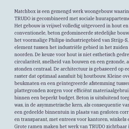
Matchbox is een gemengd werk woongebouw waarin 
TRUDO is gecombineerd met sociale huurappartemen
Het gebouw is vrijwel volledig uitgevoerd in hout e
conventionele, beton gedomineerde stedelijke bouw
het voormalige Philips-industriegebied van Strijp-
element tussen het industriële gebied in het zuide
noorden. De keuze voor hout is niet esthetisch gedre
circulariteit, snelheid van bouwen en een gezonde
stonden centraal. De architectuur is gebaseerd op e
raster dat optimaal aansluit bij houtbouw. Kleine o
beukmaten en een geïntegreerde afstemming tussen c
plattegronden zorgen voor efficiënt materiaalgebrui
binnen een beperkt budget. Beton is uitsluitend toe
was, in de asymmetrische kern, als consequentie van 
een gedeelde binnentuin in plaats van gesloten corr
en transparant, met entrees voor kantoren, winkels 
Grote ramen maken het werk van TRUDO zichtbaar i