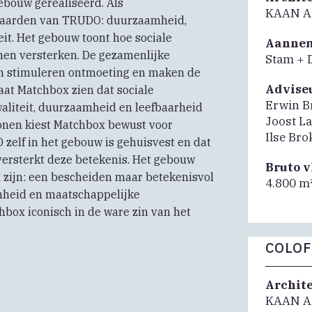
bouw gerealiseerd. Als
KAAN Ar
waarden van TRUDO: duurzaamheid,
eit. Het gebouw toont hoe sociale
Aanne
nen versterken. De gezamenlijke
Stam + 
en stimuleren ontmoeting en maken de
Advise
aat Matchbox zien dat sociale
Erwin Br
liteit, duurzaamheid en leefbaarheid
Joost La
nen kiest Matchbox bewust voor
Ilse Br
zelf in het gebouw is gehuisvest en dat
versterkt deze betekenis. Het gebouw
Bruto 
wil zijn: een bescheiden maar betekenisvol
4.800 m
amheid en maatschappelijke
ox iconisch in de ware zin van het
COLO
Archit
KAAN Ar