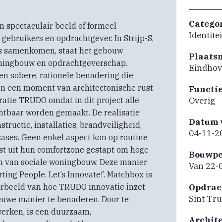
Catego
n spectaculair beeld of formeel
Identite
gebruikers en opdrachtgever. In Strijp-S,
ies samenkomen, staat het gebouw
Plaats
oningbouw en opdrachtgeverschap.
Eindho
en sobere, rationele benadering die
en een moment van architectonische rust
Functi
atie TRUDO omdat in dit project alle
Overig
tbaar worden gemaakt. De realisatie
Datum 
tructie, installaties, brandveiligheid,
04-11-2
ases. Geen enkel aspect kon op routine
st uit hun comfortzone gestapt om hoge
Bouwpe
 van sociale woningbouw. Deze manier
Van 22-
ting People. Let’s Innovate!’. Matchbox is
orbeeld van hoe TRUDO innovatie inzet
Opdrac
Sint Tru
euwe manier te benaderen. Door te
werken, is een duurzaam,
Archit