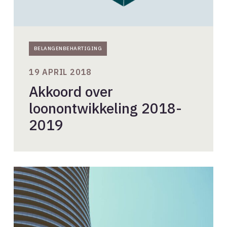
BELANGENBEHARTIGING
19 APRIL 2018
Akkoord over
loonontwikkeling 2018-
2019
Kabinet
komt
met
Nationale
Woon-
en