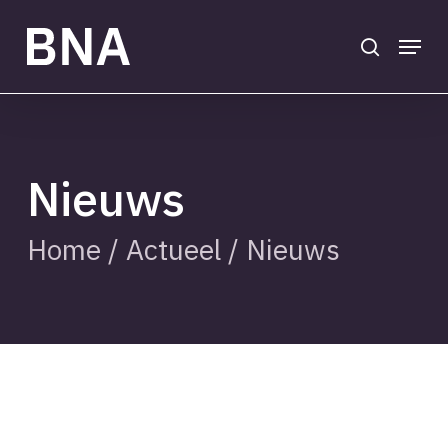
Skip
to
search
Menu
main
Close
content
Menu
Nieuws
Home
/
Actueel
/
Nieuws