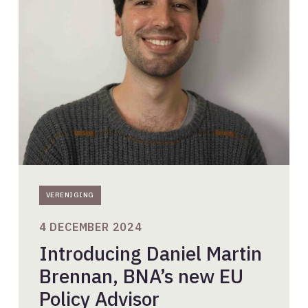
Daniel
Martin
Brennan,
BNA’s
new
EU
Policy
Advisor
VERENIGING
4 DECEMBER 2024
Introducing Daniel Martin
Brennan, BNA’s new EU
Policy Advisor