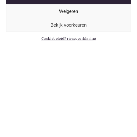
Weigeren
Bekijk voorkeuren
Cookiebeleid
Privacyverklaring
Informatie
Menu
Contact
Leden
Medewerkers
Actueel