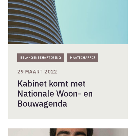
Bouwagenda
BELANGENBEHARTIGING
MAATSCHAPPIJ
29 MAART 2022
Kabinet komt met
Nationale Woon- en
Bouwagenda
Introducing