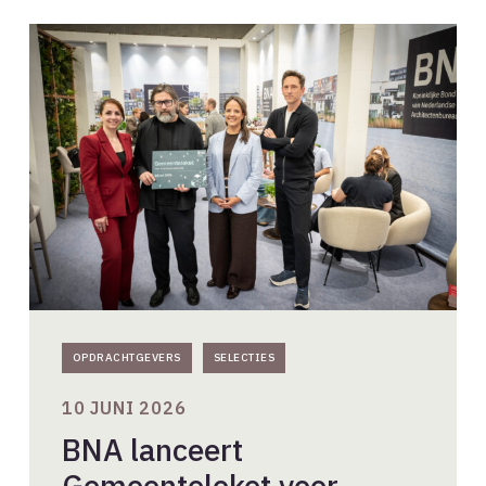
BNA
lanceert
Gemeenteloket
voor
Architectenselecties
OPDRACHTGEVERS
SELECTIES
10 JUNI 2026
BNA lanceert
Gemeenteloket voor