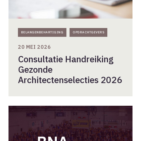
BELANGENBEHARTIGING
OPDRACHTGEVERS
20 MEI 2026
Consultatie Handreiking
Gezonde
Architectenselecties 2026
Drie
jaar
BNA
op
PROVADA: