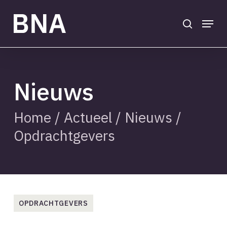
Skip
to
search
Menu
main
Close
content
Menu
Nieuws
Home
/
Actueel
/
Nieuws
/
Opdrachtgevers
OPDRACHTGEVERS