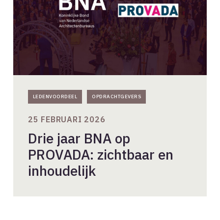
zichtbaar
en
inhoudelijk
LEDENVOORDEEL
OPDRACHTGEVERS
25 FEBRUARI 2026
Drie jaar BNA op
PROVADA: zichtbaar en
inhoudelijk