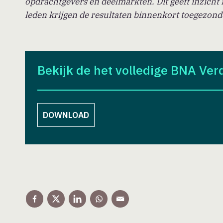
opdrachtgevers en deelmarkten. Dit geeft inzicht
leden krijgen de resultaten binnenkort toegezond
Bekijk de het volledige BNA Ve
DOWNLOAD