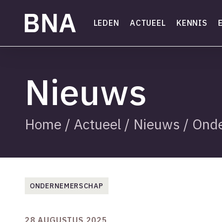
Skip
to
LEDEN
ACTUEEL
KENNIS
main
content
Nieuws
Home
/
Actueel
/
Nieuws
/
Ond
ONDERNEMERSCHAP
28 AUGUSTUS 2025