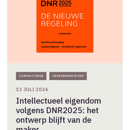
volgens
DNR2025:
het
ontwerp
blijft
van
de
maker
CONTRACTEREN
ONDERNEMERSCHAP
13 JULI 2026
Intellectueel eigendom
volgens DNR2025: het
ontwerp blijft van de
maker