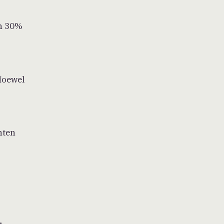
an 30%
Hoewel
nten