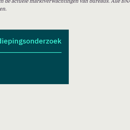
 in de actuele marktverwachtingen van bureaus. Alle BN
en.
rdiepingsonderzoek