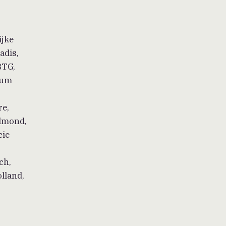
ijke
adis,
BTG,
rum
re,
elmond,
cie
ch,
lland,