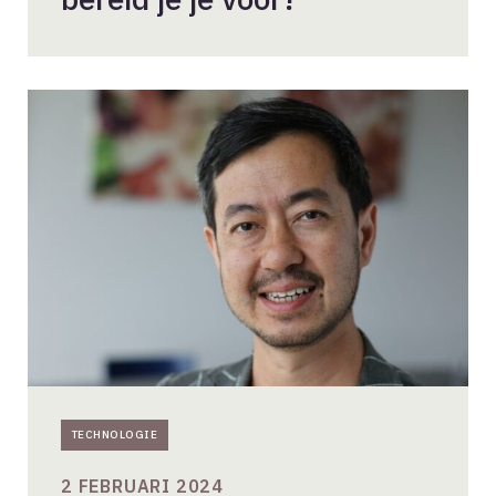
Architectuursector
moet
snel
grote
stappen
zetten
in
digitalisering
TECHNOLOGIE
2 FEBRUARI 2024