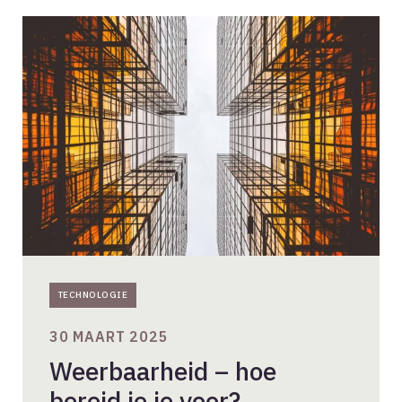
Weerbaarheid
–
hoe
bereid
je
je
voor?
TECHNOLOGIE
30 MAART 2025
Weerbaarheid – hoe
bereid je je voor?