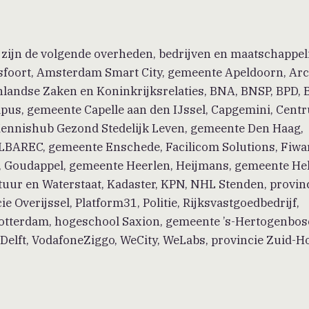
t’ zijn de volgende overheden, bedrijven en maatschappel
foort, Amsterdam Smart City, gemeente Apeldoorn, Arc
nlandse Zaken en Koninkrijksrelaties, BNA, BNSP, BPD, 
pus, gemeente Capelle aan den IJssel, Capgemini, Cent
en Kennishub Gezond Stedelijk Leven, gemeente Den Haag,
BAREC, gemeente Enschede, Facilicom Solutions, Fiwa
, Goudappel, gemeente Heerlen, Heijmans, gemeente H
tuur en Waterstaat, Kadaster, KPN, NHL Stenden, provin
 Overijssel, Platform31, Politie, Rijksvastgoedbedrijf,
otterdam, hogeschool Saxion, gemeente ’s-Hertogenbos
Delft, VodafoneZiggo, WeCity, WeLabs, provincie Zuid-Ho