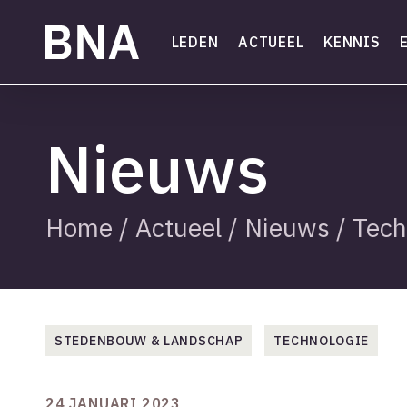
Skip
to
LEDEN
ACTUEEL
KENNIS
main
content
Nieuws
Home
/
Actueel
/
Nieuws
/
Tech
STEDENBOUW & LANDSCHAP
TECHNOLOGIE
24 JANUARI 2023