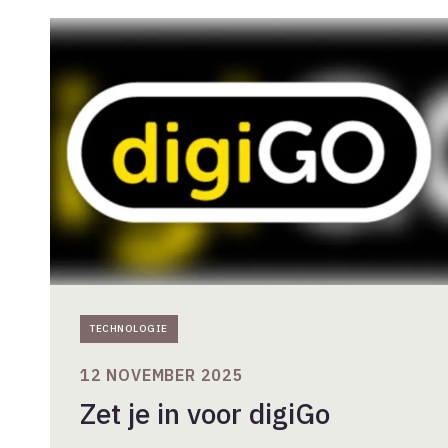
Zet
je
in
voor
digiGo
TECHNOLOGIE
12 NOVEMBER 2025
Zet je in voor digiGo