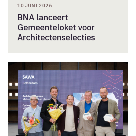
10 JUNI 2026
BNA lanceert
Gemeenteloket voor
Architectenselecties
Woongebouw
SAWA
winnaar
BNA
Beste
Gebouw
van
het
Jaar
2026