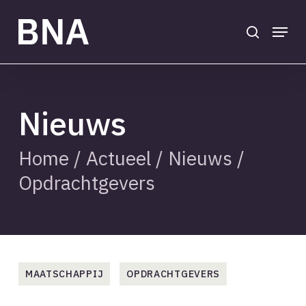
Skip
to
search
Menu
main
Close
content
Menu
Nieuws
Home
/
Actueel
/
Nieuws
/
Opdrachtgevers
MAATSCHAPPIJ
OPDRACHTGEVERS