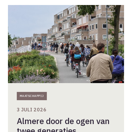
Almere
door
de
ogen
van
twee
generaties
ontwerpers
MAATSCHAPPIJ
3 JULI 2026
Almere door de ogen van
twee generaties