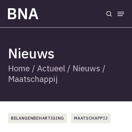
Skip
to
search
Menu
main
Close
content
Menu
Nieuws
Home
/
Actueel
/
Nieuws
/
Maatschappij
BELANGENBEHARTIGING
MAATSCHAPPIJ