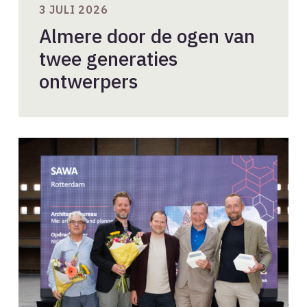
3 JULI 2026
Almere door de ogen van
twee generaties
ontwerpers
Woongebouw
SAWA
winnaar
BNA
Beste
Gebouw
van
het
Jaar
2026