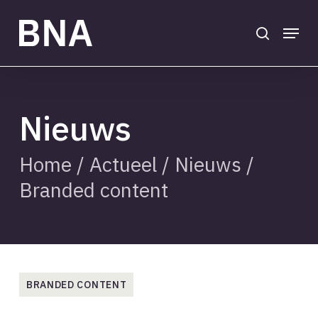
Skip
to
search
Menu
main
Close
content
Menu
Nieuws
Home
/
Actueel
/
Nieuws
/
Branded content
BRANDED CONTENT