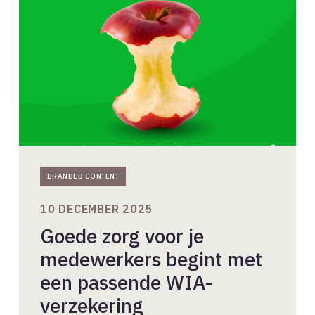
je
medewerkers
begint
met
een
passende
WIA-
verzekering
BRANDED CONTENT
10 DECEMBER 2025
Goede zorg voor je
medewerkers begint met
een passende WIA-
verzekering