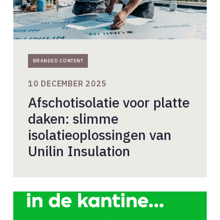
BRANDED CONTENT
10 DECEMBER 2025
Afschotisolatie voor platte
daken: slimme
isolatieoplossingen van
Unilin Insulation
Goede
zorg
voor