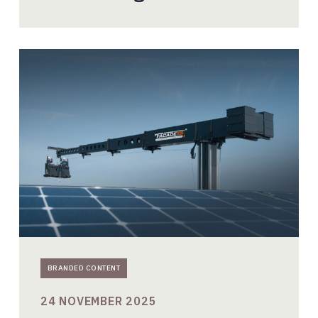
Veilig,
efficiënt
en
onzichtbaar:
gevelonderhoud
in
moderne
hoogbouw
BRANDED CONTENT
24 NOVEMBER 2025