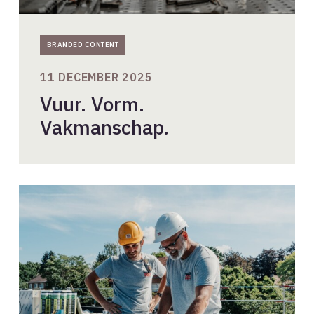
BRANDED CONTENT
11 DECEMBER 2025
Vuur. Vorm.
Vakmanschap.
Afschotisolatie
voor
platte
daken:
slimme
isolatieoplossingen
van
Unilin
Insulation