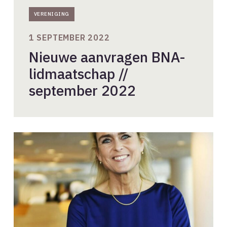
VERENIGING
1 SEPTEMBER 2022
Nieuwe aanvragen BNA-
lidmaatschap //
september 2022
Start
verkiezing
BNA
Beste
Gebouw
van
het
Jaar
2022!