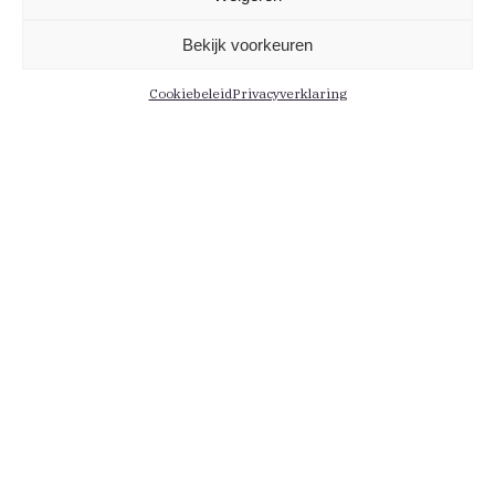
Bekijk voorkeuren
Cookiebeleid
Privacyverklaring
Informatie
Menu
Contact
Leden
Medewerkers
Actueel
Persberichten
Kennis
Vacatures
Educatie