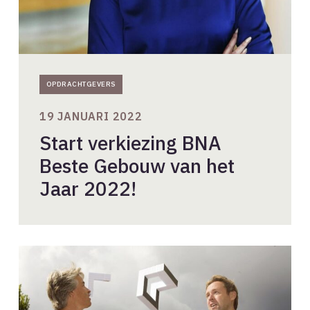
OPDRACHTGEVERS
19 JANUARI 2022
Start verkiezing BNA
Beste Gebouw van het
Jaar 2022!
Van
Rotring
pen
naar
IFC