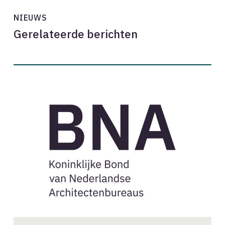
NIEUWS
Gerelateerde berichten
Nieuwe
aanvragen
BNA-
lidmaatschap
//
september
2022