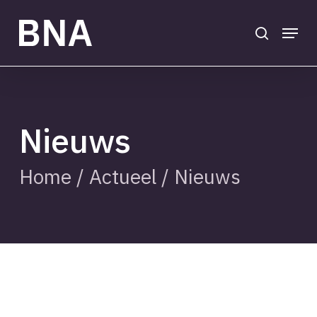
Skip
to
search
Menu
main
Close
content
Menu
Nieuws
Home
/
Actueel
/
Nieuws