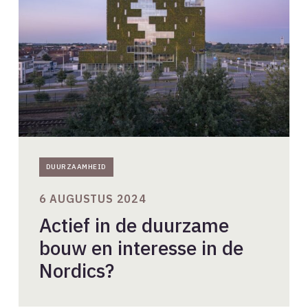
duurzame
bouw
en
interesse
in
de
Nordics?
DUURZAAMHEID
6 AUGUSTUS 2024
Actief in de duurzame
bouw en interesse in de
Nordics?