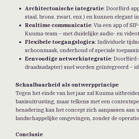
Architectonische integratie
: DoorBird-app
staal, brons, zwart, enz.) en kunnen elegant i
Realtime communicatie
: Via een app of S
Kuuma-team – met duidelijke audio- en video
Flexibele toegangslogica
: Individuele tij
schoonmaak, onderhoud of speciale toepassin
Eenvoudige netwerkintegratie
: DoorBird
draadsadapter) snel worden geïntegreerd – id
Schaalbaarheid als ontwerpprincipe
Tegen het einde van het jaar zal Kuuma uitbreide
basisuitrusting, maar telkens met een contextspe
benadering kan het concept zich aanpassen aan ui
landschappelijke omgevingen, zonder de operatio
Conclusie