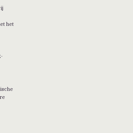
ij
et het
2-
nische
re