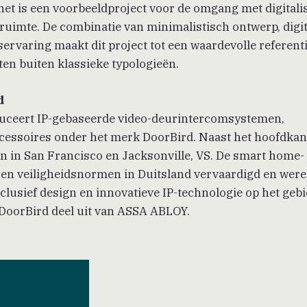
t is een voorbeeldproject voor de omgang met digitalis
uimte. De combinatie van minimalistisch ontwerp, digit
rvaring maakt dit project tot een waardevolle referent
en buiten klassieke typologieën.
d
ceert IP-gebaseerde video-deurintercomsystemen,
cessoires onder het merk DoorBird. Naast het hoofdkan
gen in San Francisco en Jacksonville, VS. De smart home-
 en veiligheidsnormen in Duitsland vervaardigd en were
clusief design en innovatieve IP-technologie op het geb
oorBird deel uit van ASSA ABLOY.
Direct naar
Vind een BNA-architect
Mijn BNA
Word lid