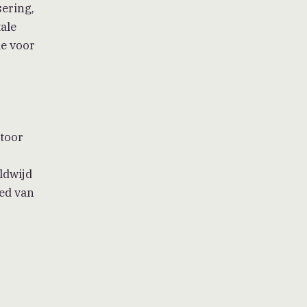
ering,
ale
ie voor
toor
ldwijd
ied van
Volg ons via
Facebook
YouTube
X
LinkedIn
LinkedIn
(Twitter)
AANMELDEN NIEUWSBRIEF