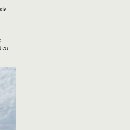
sie
e
t en