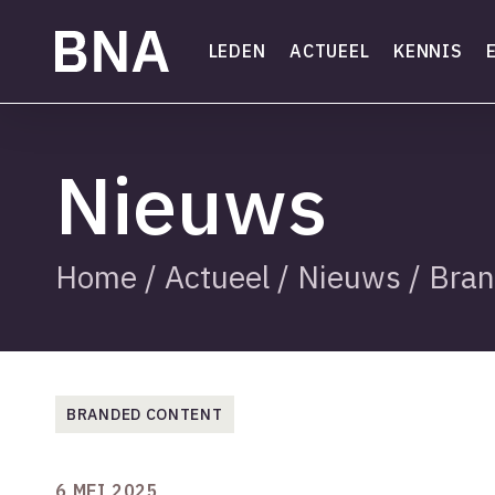
Skip
to
LEDEN
ACTUEEL
KENNIS
main
content
Nieuws
Home
/
Actueel
/
Nieuws
/
Bran
BRANDED CONTENT
6 MEI 2025