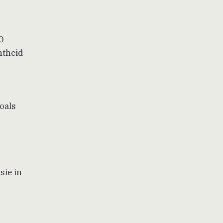
0
htheid
oals
sie in