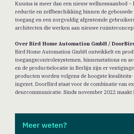
Kuuma is meer dan een nieuw wellnessaanbod – he
reductie en zelfbeschikking binnen de gebouwde r
toegang en een zorgvuldig afgestemde gebruikerse
architecten die werken aan nieuwe ruimteconcept
Over Bird Home Automation GmbH / DoorBir
Bird Home Automation GmbH ontwikkelt en produ
toegangscontrolesystemen, binnenstations en ac
en de productielocatie in Berlijn zijn er vestigin
producten worden volgens de hoogste kwaliteits-
ingezet. DoorBird staat voor de combinatie van ex
deurcommunicatie. Sinds november 2022 maakt D
Informatie
Menu
Contact
Leden
Meer weten?
Medewerkers
Actueel
Persberichten
Kennis