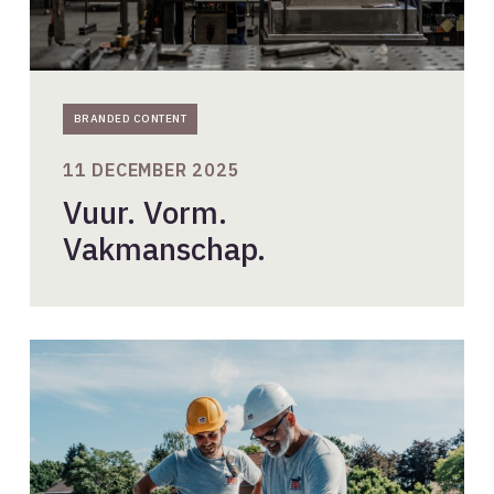
BRANDED CONTENT
11 DECEMBER 2025
Vuur. Vorm.
Vakmanschap.
Afschotisolatie
voor
platte
daken:
slimme
isolatieoplossingen
van