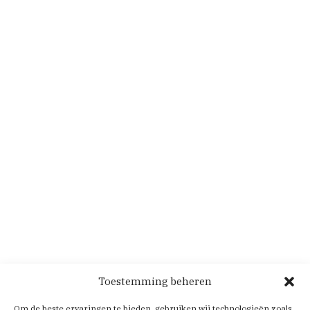
Toestemming beheren
Om de beste ervaringen te bieden, gebruiken wij technologieën zoals