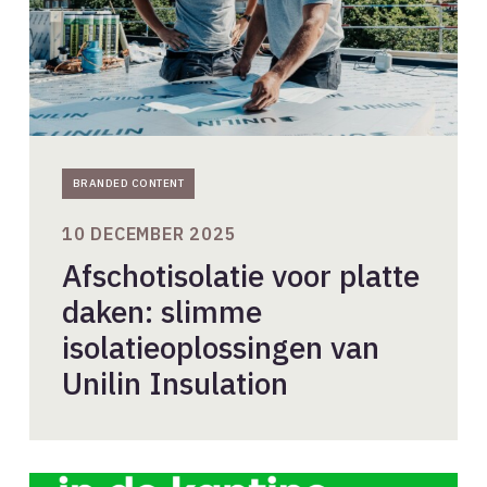
Unilin
Insulation
BRANDED CONTENT
10 DECEMBER 2025
Afschotisolatie voor platte
daken: slimme
isolatieoplossingen van
Unilin Insulation
Goede