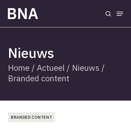
Skip
to
search
Menu
main
Close
content
Menu
Nieuws
Home
/
Actueel
/
Nieuws
/
Branded content
BRANDED CONTENT