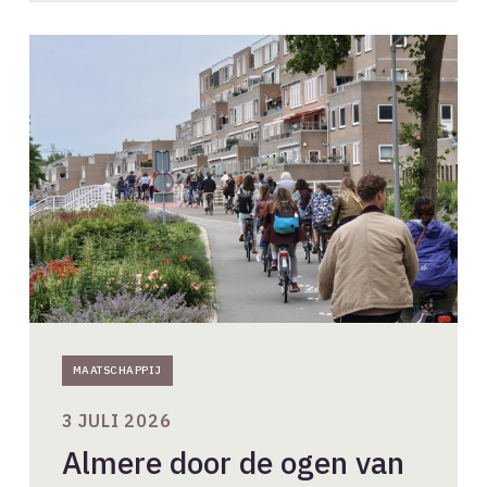
Almere
door
de
ogen
van
twee
generaties
ontwerpers
MAATSCHAPPIJ
3 JULI 2026
Almere door de ogen van