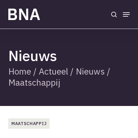
Skip
to
search
Menu
main
Close
content
Menu
Nieuws
Home
/
Actueel
/
Nieuws
/
Maatschappij
MAATSCHAPPIJ