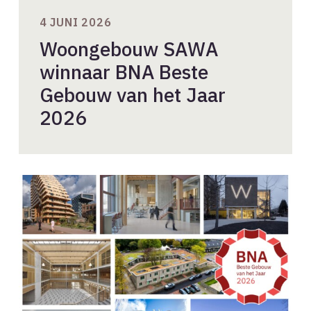
4 JUNI 2026
Woongebouw SAWA
winnaar BNA Beste
Gebouw van het Jaar
2026
Genomineerden
BNA
Beste
Gebouw
van
het
Jaar
2026
bekend