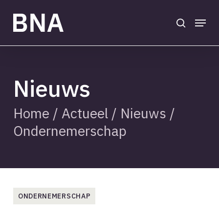
Skip
to
search
Menu
main
Close
content
Menu
Nieuws
Home
/
Actueel
/
Nieuws
/
Ondernemerschap
ONDERNEMERSCHAP