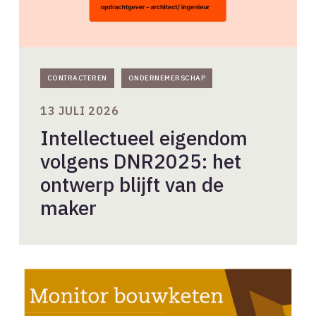
CONTRACTEREN
ONDERNEMERSCHAP
13 JULI 2026
Intellectueel eigendom
volgens DNR2025: het
ontwerp blijft van de
maker
Gunstig
conjunctuurbeeld
in