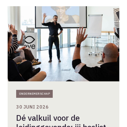
Dé
valkuil
voor
de
leidinggevende:
jij
beslist,
de
rest
voert
uit.
ONDERNEMERSCHAP
30 JUNI 2026
Dé valkuil voor de