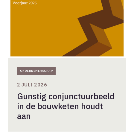
de
bouwketen
houdt
aan
ONDERNEMERSCHAP
2 JULI 2026
Gunstig conjunctuurbeeld
in de bouwketen houdt
aan