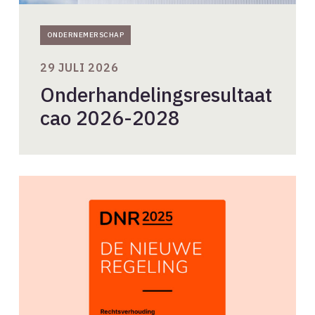
ONDERNEMERSCHAP
29 JULI 2026
Onderhandelingsresultaat
cao 2026-2028
Intellectueel
eigendom
volgens
DNR2025:
het
ontwerp
blijft
van
de
maker