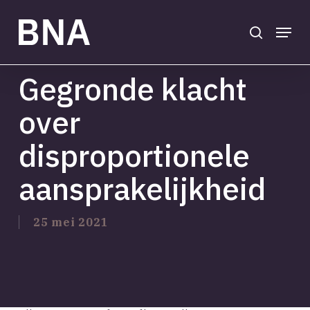
Skip
to
search
Menu
main
Close
content
Menu
Gegronde klacht
over
disproportionele
aansprakelijkheid
25 mei 2021