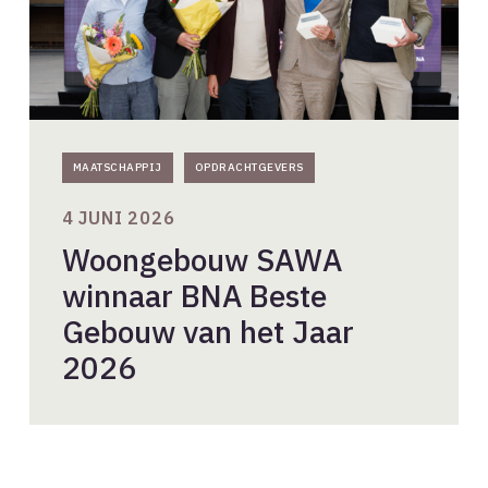
het
Jaar
2026
MAATSCHAPPIJ
OPDRACHTGEVERS
4 JUNI 2026
Woongebouw SAWA
winnaar BNA Beste
Gebouw van het Jaar
2026