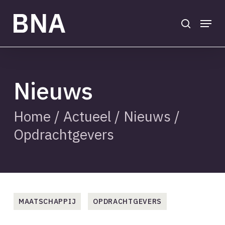
Skip
to
search
Menu
main
Close
content
Menu
Nieuws
Home
/
Actueel
/
Nieuws
/
Opdrachtgevers
MAATSCHAPPIJ
OPDRACHTGEVERS