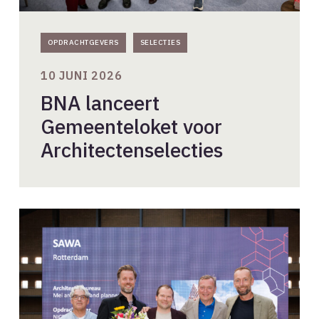
OPDRACHTGEVERS
SELECTIES
10 JUNI 2026
BNA lanceert
Gemeenteloket voor
Architectenselecties
Woongebouw
SAWA
winnaar
BNA
Beste
Gebouw
van