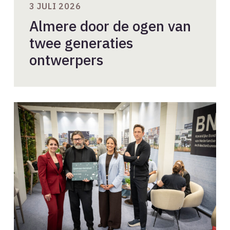
3 JULI 2026
Almere door de ogen van
twee generaties
ontwerpers
BNA
lanceert
Gemeenteloket
voor
Architectenselecties