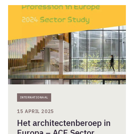
Het
architectenberoep
in
Europa
–
ACE
Sector
Study
2024
INTERNATIONAAL
15 APRIL 2025
Het architectenberoep in
Europa – ACE Sector