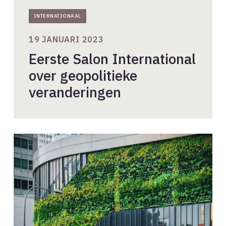
INTERNATIONAAL
19 JANUARI 2023
Eerste Salon International
over geopolitieke
veranderingen
Internationale
uitwisseling
bij
Global
Architecture
Exchanges