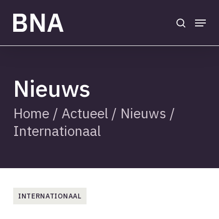
Skip
to
search
Menu
main
Close
content
Menu
Nieuws
Home
/
Actueel
/
Nieuws
/
Internationaal
INTERNATIONAAL