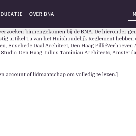
EDUCATIE
OVER BNA
M
sverzoeken binnengekomen bij de BNA. De hieronder g
ig artikel 1a van het Huishoudelijk Reglement hebbe
ten, Enschede Daal Architect, Den Haag FilliéVerhoeven 
tudio, Den Haag Julius Taminiau Architects, Amsterdam
en account of lidmaatschap om volledig te lezen.]