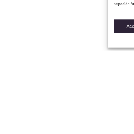
bepaalde fu
Acc
Direct naar
Vind een BNA-architect
Mijn BNA
Word lid
English