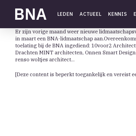
Skip
to
LEDEN
ACTUEEL
KENNIS
main
content
Er zijn vorige maand weer nieuwe lidmaatschap
in maart een BNA-lidmaatschap aan.Overeenkomst
toelating bij de BNA ingediend: 10voor2 Architec
Drachten MINT architecten, Onnen Smart Design S
renso woltjes architect...
[Deze content is beperkt toegankelijk en vereist e