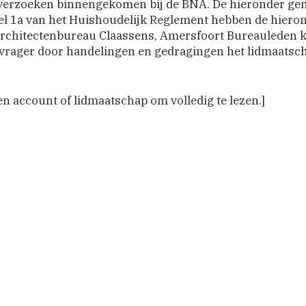
sverzoeken binnengekomen bij de BNA. De hieronder ge
l 1a van het Huishoudelijk Reglement hebben de hiero
kArchitectenbureau Claassens, Amersfoort Bureauleden k
vrager door handelingen en gedragingen het lidmaatscha
en account of lidmaatschap om volledig te lezen.]