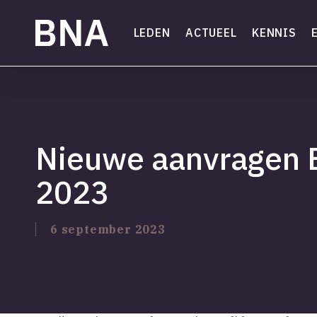
Skip
to
LEDEN
ACTUEEL
KENNIS
main
content
Nieuwe aanvragen 
2023
6 september 2023