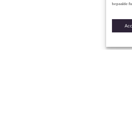
bepaalde fu
Acc
Direct naar
Vind een BNA-architect
Mijn BNA
Word lid
English