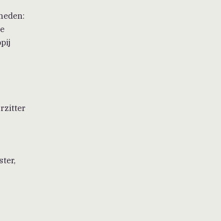
heden:
te
pij
rzitter
ter,