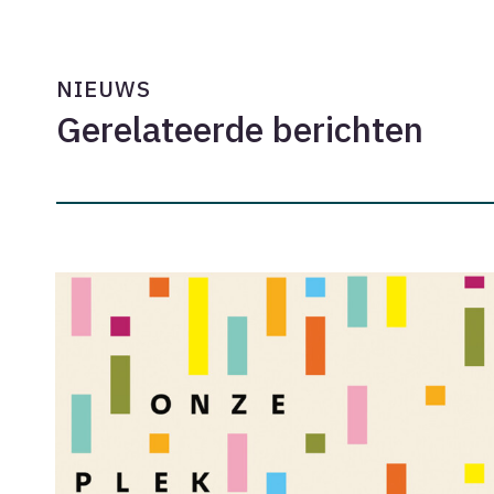
NIEUWS
Gerelateerde berichten
Oproep:
Onze
Plek
zoekt
acht
ontwerpers