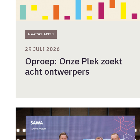
MAATSCHAPPIJ
29 JULI 2026
Oproep: Onze Plek zoekt
acht ontwerpers
Woongebouw
SAWA
winnaar
BNA
Beste