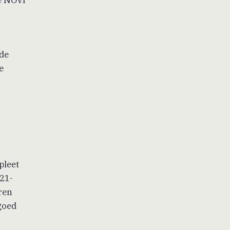
 de
e
pleet
021-
ren
goed