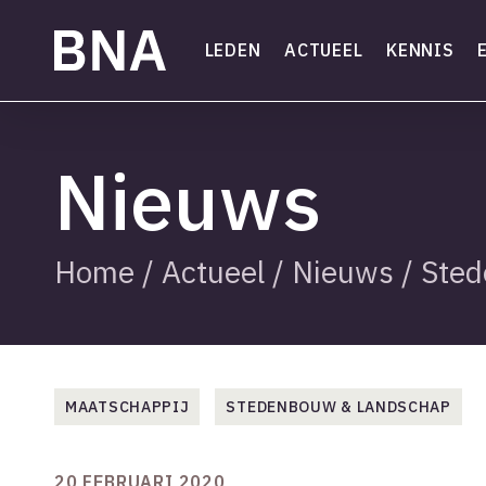
Skip
to
LEDEN
ACTUEEL
KENNIS
main
content
Nieuws
Home
/
Actueel
/
Nieuws
/
Sted
MAATSCHAPPIJ
STEDENBOUW & LANDSCHAP
20 FEBRUARI 2020