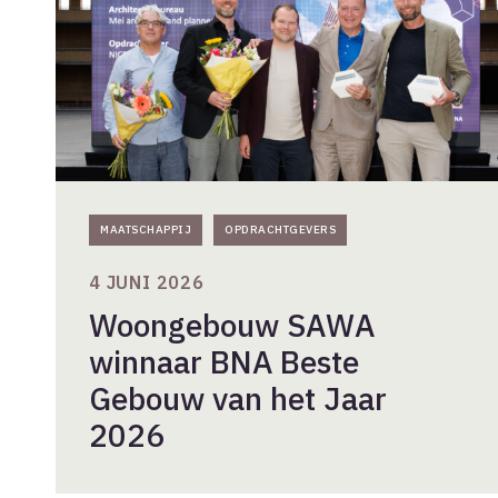
Gebouw
van
het
Jaar
2026
MAATSCHAPPIJ
OPDRACHTGEVERS
4 JUNI 2026
Woongebouw SAWA
winnaar BNA Beste
Gebouw van het Jaar
2026