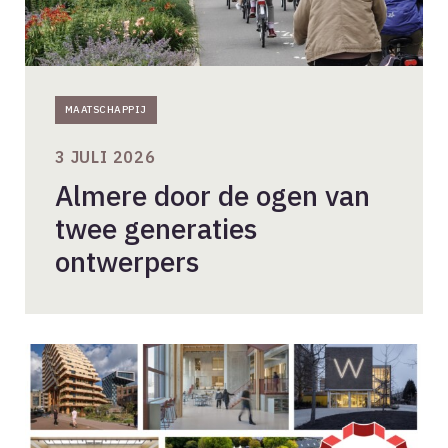
MAATSCHAPPIJ
3 JULI 2026
Almere door de ogen van
twee generaties
ontwerpers
Genomineerden
BNA
Beste
Gebouw
van