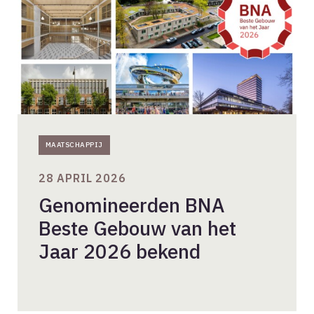
het
Jaar
2026
bekend
MAATSCHAPPIJ
28 APRIL 2026
Genomineerden BNA
Beste Gebouw van het
Jaar 2026 bekend