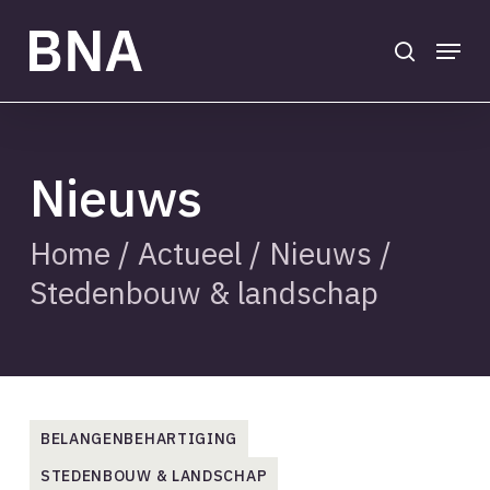
Skip
to
search
Menu
main
Close
content
Menu
Nieuws
Home
/
Actueel
/
Nieuws
/
Stedenbouw & landschap
BELANGENBEHARTIGING
STEDENBOUW & LANDSCHAP