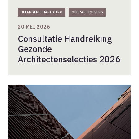
BELANGENBEHARTIGING
OPDRACHTGEVERS
20 MEI 2026
Consultatie Handreiking
Gezonde
Architectenselecties 2026
Enquête
over
gebruik
en
effecten
van
model
klachtbrief