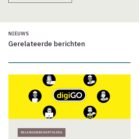
NIEUWS
Gerelateerde berichten
Architecten
gezocht
voor
DigiGo-
werkgroepen
BELANGENBEHARTIGING