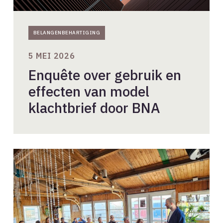
door
BNA
BELANGENBEHARTIGING
5 MEI 2026
Enquête over gebruik en
effecten van model
klachtbrief door BNA
Internationale
delegatie
verdiepte
zich
in
houtbouw
bij