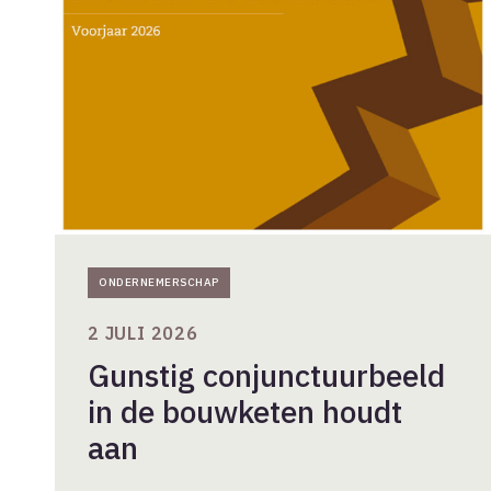
in
de
bouwketen
houdt
aan
ONDERNEMERSCHAP
2 JULI 2026
Gunstig conjunctuurbeeld
in de bouwketen houdt
aan