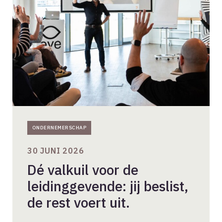
voor
de
leidinggevende:
jij
beslist,
de
rest
voert
uit.
ONDERNEMERSCHAP
30 JUNI 2026
Dé valkuil voor de
leidinggevende: jij beslist,
de rest voert uit.