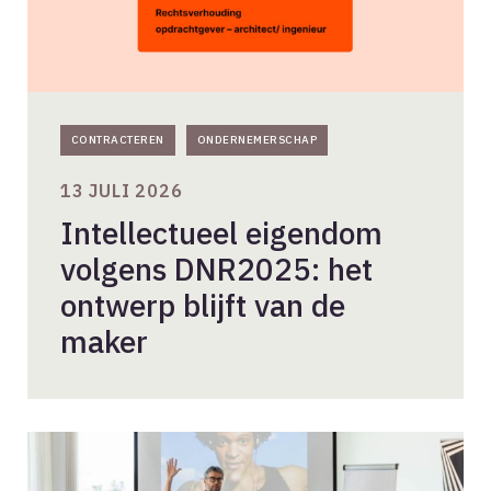
de
maker
CONTRACTEREN
ONDERNEMERSCHAP
13 JULI 2026
Intellectueel eigendom
volgens DNR2025: het
ontwerp blijft van de
maker
Dé
valkuil