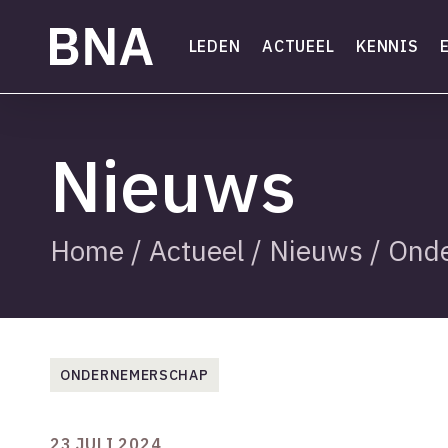
Skip
to
LEDEN
ACTUEEL
KENNIS
main
content
Nieuws
Home
/
Actueel
/
Nieuws
/
Ond
ONDERNEMERSCHAP
23 JULI 2024