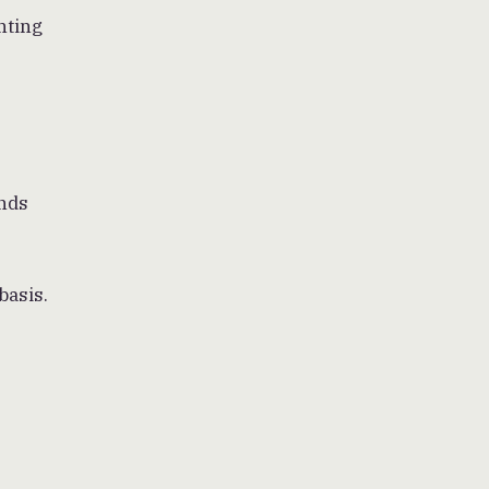
hting
onds
basis.