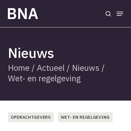
Skip
to
search
Menu
main
Close
content
Menu
Nieuws
Home
/
Actueel
/
Nieuws
/
Wet- en regelgeving
OPDRACHTGEVERS
WET- EN REGELGEVING