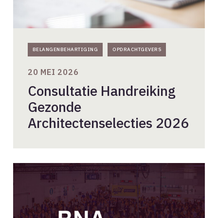
BELANGENBEHARTIGING
OPDRACHTGEVERS
20 MEI 2026
Consultatie Handreiking
Gezonde
Architectenselecties 2026
Drie
jaar
BNA
op
PROVADA: