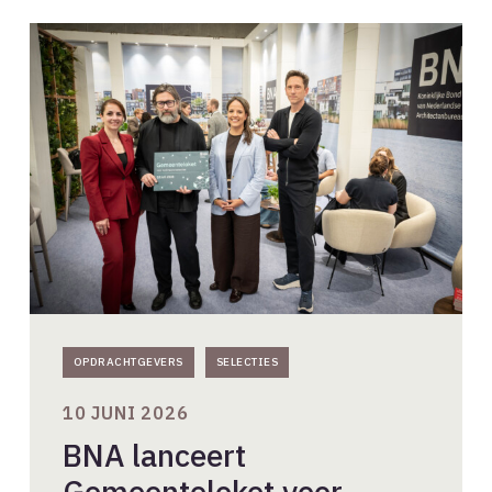
BNA
lanceert
Gemeenteloket
voor
Architectenselecties
OPDRACHTGEVERS
SELECTIES
10 JUNI 2026
BNA lanceert
Gemeenteloket voor