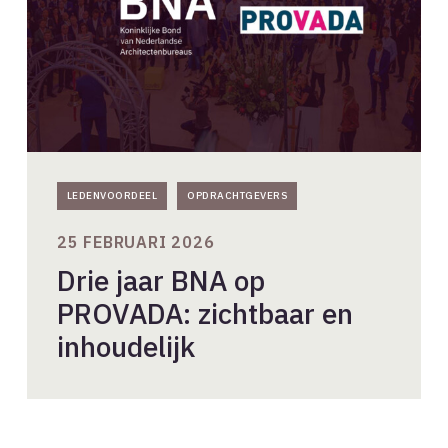
zichtbaar
en
inhoudelijk
LEDENVOORDEEL
OPDRACHTGEVERS
25 FEBRUARI 2026
Drie jaar BNA op
PROVADA: zichtbaar en
inhoudelijk