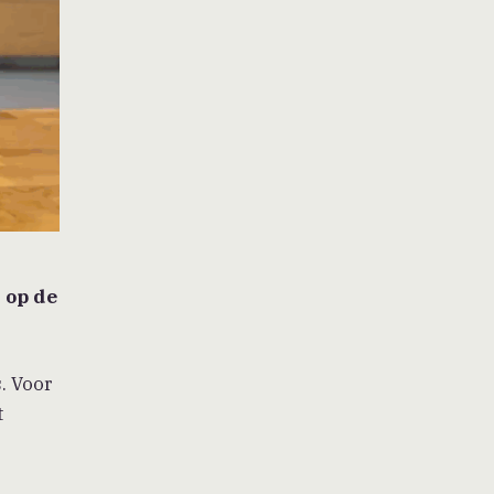
 op de
. Voor
t