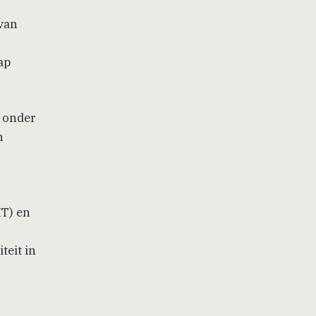
 van
ap
, onder
h
XT) en
teit in