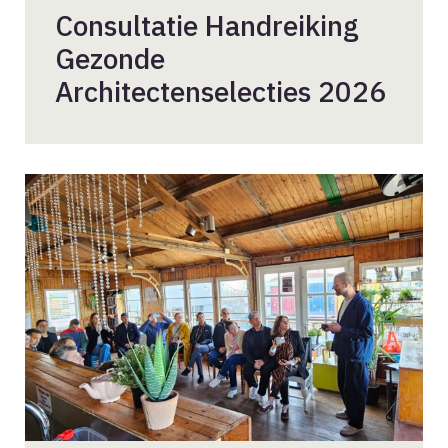
Consultatie Handreiking
Gezonde
Architectenselecties 2026
Internationale
delegatie
verdiepte
zich
in
houtbouw
bij
BNA