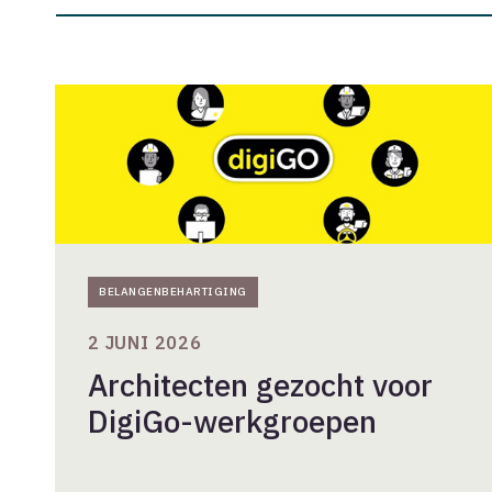
Architecten
gezocht
voor
DigiGo-
werkgroepen
BELANGENBEHARTIGING
2 JUNI 2026
Architecten gezocht voor
DigiGo-werkgroepen