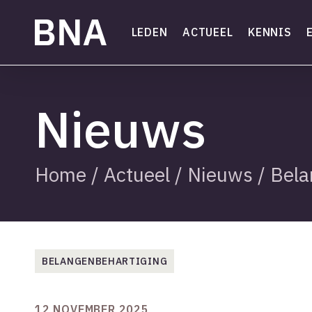
Skip
to
LEDEN
ACTUEEL
KENNIS
main
content
Nieuws
Home
/
Actueel
/
Nieuws
/
Bela
BELANGENBEHARTIGING
12 NOVEMBER 2025