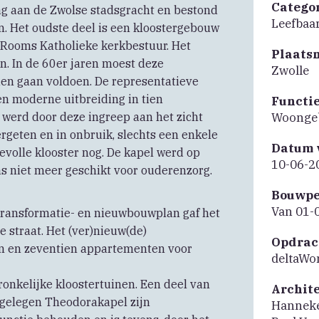
Catego
g aan de Zwolse stadsgracht en bestond
Leefbaar
n. Het oudste deel is een kloostergebouw
t Rooms Katholieke kerkbestuur. Het
Plaats
. In de 60er jaren moest deze
Zwolle
en gaan voldoen. De representatieve
n moderne uitbreiding in tien
Functi
 werd door deze ingreep aan het zicht
Woonge
rgeten en in onbruik, slechts een enkele
Datum 
evolle klooster nog. De kapel werd op
10-06-2
s niet meer geschikt voor ouderenzorg.
Bouwpe
Van 01-
ransformatie- en nieuwbouwplan gaf het
 straat. Het (ver)nieuw(de)
Opdrac
n en zeventien appartementen voor
deltaWo
onkelijke kloostertuinen. Een deel van
Archit
n gelegen Theodorakapel zijn
Hanneke