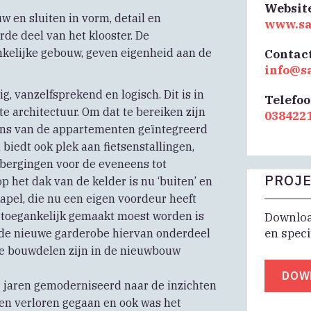
Websit
 en sluiten in vorm, detail en
www.sa
de deel van het klooster. De
nkelijke gebouw, geven eigenheid aan de
Contac
info@s
 vanzelfsprekend en logisch. Dit is in
Telefo
e architectuur. Om dat te bereiken zijn
038422
ons van de appartementen geïntegreerd
 biedt ook plek aan fietsenstallingen,
e bergingen voor de eveneens tot
PROJE
het dak van de kelder is nu ‘buiten’ en
apel, die nu een eigen voordeur heeft
 toegankelijk gemaakt moest worden is
Download
en speci
en de nieuwe garderobe hiervan onderdeel
pte bouwdelen zijn in de nieuwbouw
DOW
r jaren gemoderniseerd naar de inzichten
 toen verloren gegaan en ook was het