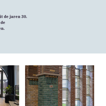
t de jaren 30.
 de
en.