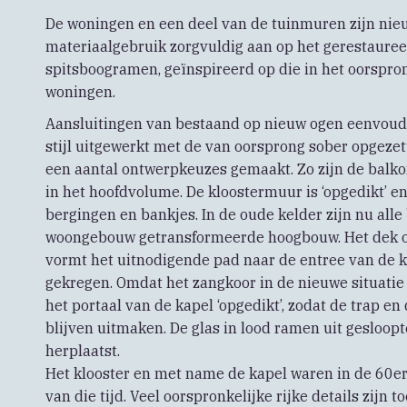
De woningen en een deel van de tuinmuren zijn nieuw
materiaalgebruik zorgvuldig aan op het gerestaureer
spitsboogramen, geïnspireerd op die in het oorspro
woningen.
Aansluitingen van bestaand op nieuw ogen eenvoudig,
stijl uitgewerkt met de van oorsprong sober opgezett
een aantal ontwerpkeuzes gemaakt. Zo zijn de balk
in het hoofdvolume. De kloostermuur is ‘opgedikt’ en
bergingen en bankjes. In de oude kelder zijn nu all
woongebouw getransformeerde hoogbouw. Het dek op 
vormt het uitnodigende pad naar de entree van de k
gekregen. Omdat het zangkoor in de nieuwe situatie
het portaal van de kapel ‘opgedikt’, zodat de trap 
blijven uitmaken. De glas in lood ramen uit gesloo
herplaatst.
Het klooster en met name de kapel waren in de 60e
van die tijd. Veel oorspronkelijke rijke details zijn