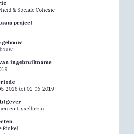
rie
heid & Sociale Cohesie
naam project
e gebouw
bouw
van ingebruikname
019
riode
05-2018 tot 01-06-2019
htgever
nen en IJsselheem
ecten
 Rinkel