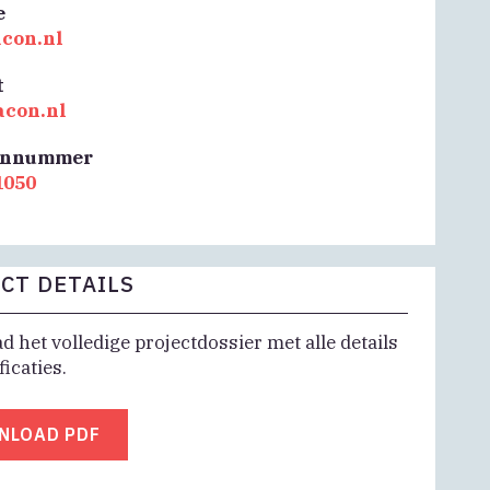
e
con.nl
t
acon.nl
onnummer
1050
CT DETAILS
 het volledige projectdossier met alle details
ficaties.
NLOAD PDF