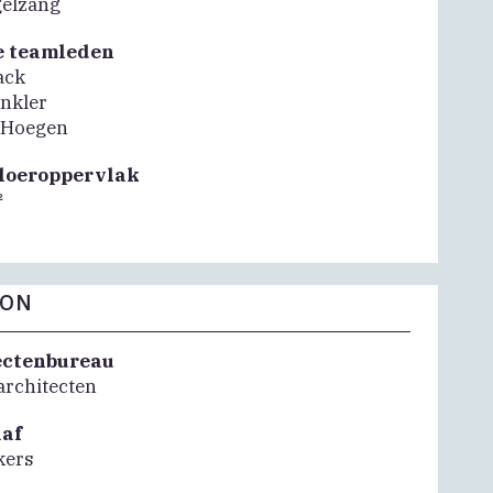
gelzang
e teamleden
ack
nkler
 Hoegen
vloeroppervlak
²
FON
ectenbureau
rchitecten
aaf
kers