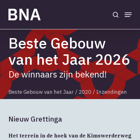
Skip
to
search
Menu
main
Close
content
Menu
Beste Gebouw
van het Jaar 2026
De winnaars zijn bekend!
Beste Gebouw van het Jaar
/
2020
/
Inzendingen
Nieuw Grettinga
Het terrein in de hoek van de Kimswerderweg