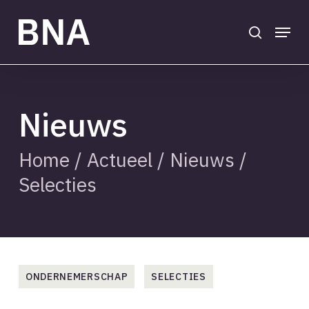
Skip
to
search
Menu
main
Close
content
Menu
Nieuws
Home
/
Actueel
/
Nieuws
/
Selecties
ONDERNEMERSCHAP
SELECTIES