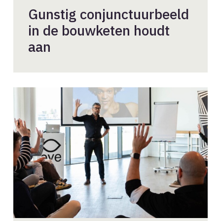
Gunstig conjunctuurbeeld
in de bouwketen houdt
aan
Dé
valkuil
voor
de
leidinggevende:
jij
beslist,
de
rest
voert
uit.