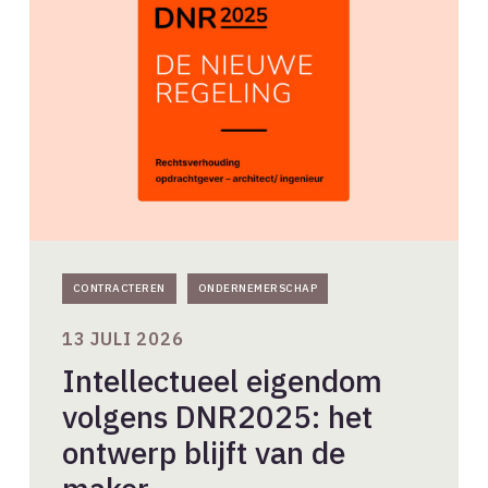
volgens
DNR2025:
het
ontwerp
blijft
van
de
maker
CONTRACTEREN
ONDERNEMERSCHAP
13 JULI 2026
Intellectueel eigendom
volgens DNR2025: het
ontwerp blijft van de