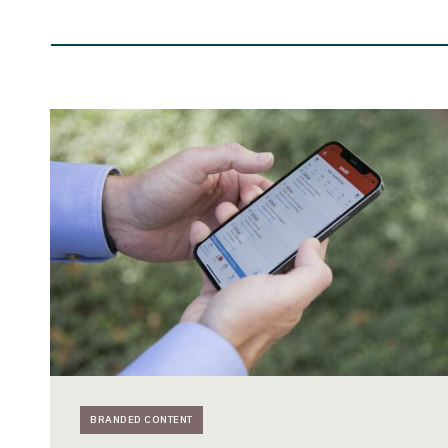
Architectenbureau
OIII
automatiseert
klantgerichte
bedrijfsprocessen
BRANDED CONTENT