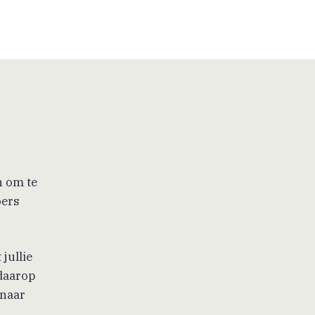
n om te
oers
jullie
 daarop
 naar