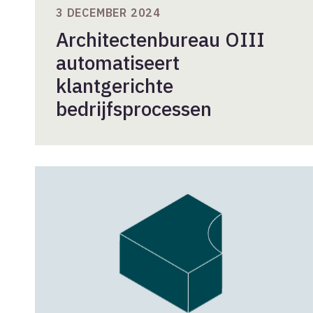
3 DECEMBER 2024
Architectenbureau OIII
automatiseert
klantgerichte
bedrijfsprocessen
Akkoord
over
loonontwikkeling
2018-
2019