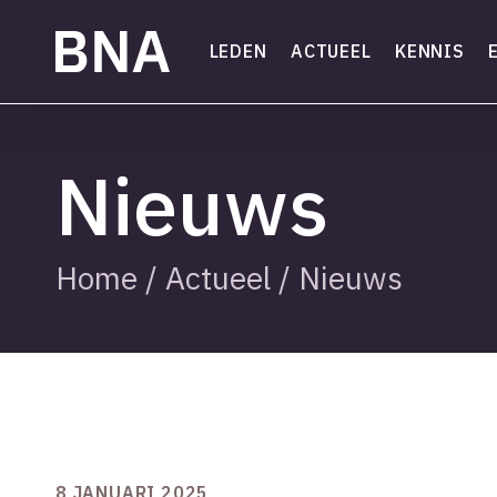
Skip
to
LEDEN
ACTUEEL
KENNIS
main
content
Nieuws
Home
/
Actueel
/
Nieuws
8 JANUARI 2025