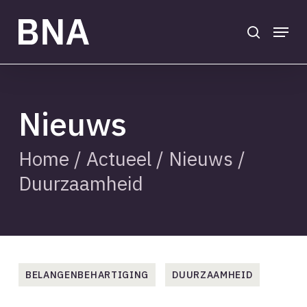
Skip
to
search
Menu
main
Close
content
Menu
Nieuws
Home
/
Actueel
/
Nieuws
/
Duurzaamheid
BELANGENBEHARTIGING
DUURZAAMHEID