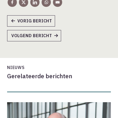
VORIG BERICHT
VOLGEND BERICHT
NIEUWS
Gerelateerde berichten
We
zien
een