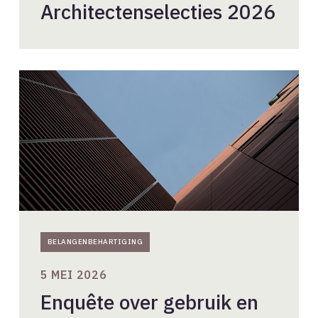
Architectenselecties 2026
Enquête
over
gebruik
en
effecten
van
model
klachtbrief
door
BNA
BELANGENBEHARTIGING
5 MEI 2026
Enquête over gebruik en