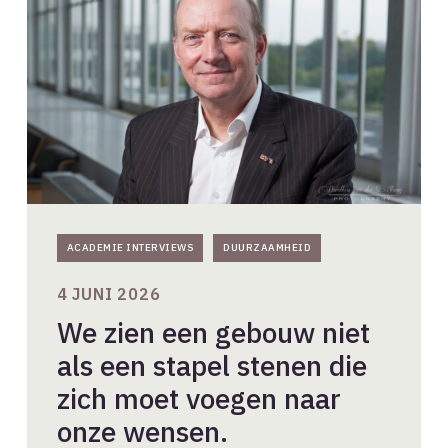
gebouw
niet
als
een
stapel
stenen
die
zich
moet
voegen
naar
onze
ACADEMIE INTERVIEWS
DUURZAAMHEID
wensen.
4 JUNI 2026
We zien een gebouw niet
als een stapel stenen die
zich moet voegen naar
onze wensen.