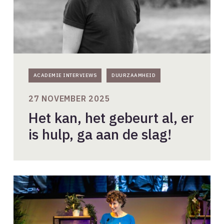
ga
aan
de
slag!
ACADEMIE INTERVIEWS
DUURZAAMHEID
27 NOVEMBER 2025
Het kan, het gebeurt al, er
is hulp, ga aan de slag!
Grote
maatschappelijke
uitdagingen
vragen
om