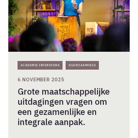
een
gezamenlijke
en
integrale
aanpak.
ACADEMIE INTERVIEWS
DUURZAAMHEID
6 NOVEMBER 2025
Grote maatschappelijke
uitdagingen vragen om
een gezamenlijke en
integrale aanpak.