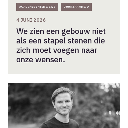
onze
ACADEMIE INTERVIEWS
DUURZAAMHEID
wensen.
4 JUNI 2026
We zien een gebouw niet
als een stapel stenen die
zich moet voegen naar
onze wensen.
Het
kan,
het
gebeurt
al,
er
is
hulp,