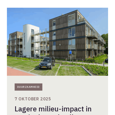
Lagere
milieu-
impact
in
woningbouw
haalbaar,
concludeert
Praktijktoets
MPG
DUURZAAMHEID
7 OKTOBER 2025
Lagere milieu-impact in