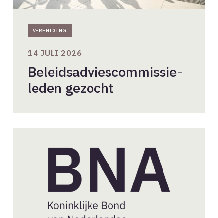
VERENIGING
14 JULI 2026
Beleidsadviescommissie-
leden gezocht
Nieuwe
aanvragen
BNA-
lidmaatschap
//
juli
2026