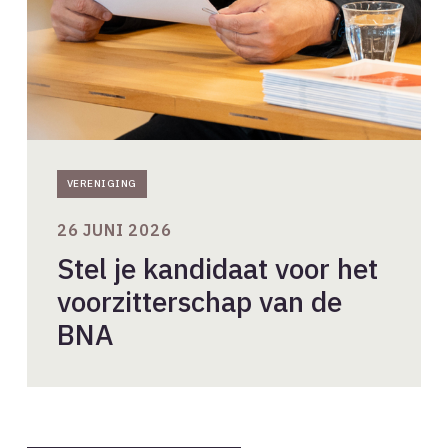
van
de
BNA
VERENIGING
26 JUNI 2026
Stel je kandidaat voor het
voorzitterschap van de
BNA