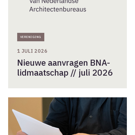
VERENIGING
1 JULI 2026
Nieuwe aanvragen BNA-
lidmaatschap // juli 2026
Stel
je
kandidaat
voor
het
voorzitterschap