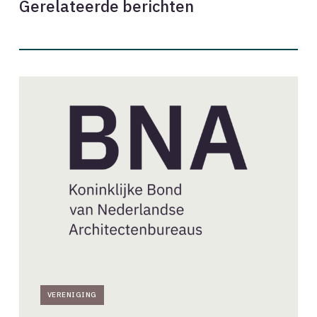
Gerelateerde berichten
Nieuwe
aanvragen
BNA-
lidmaatschap
//
augustus
2026
VERENIGING