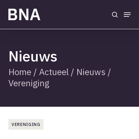
Skip
to
search
Menu
main
Close
content
Menu
Nieuws
Home
/
Actueel
/
Nieuws
/
Vereniging
VERENIGING