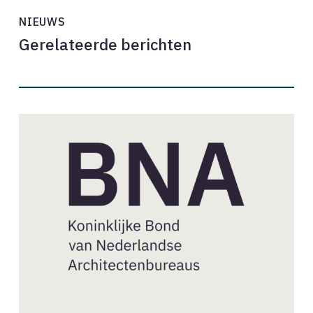
NIEUWS
Gerelateerde berichten
Nieuwe
aanvragen
BNA-
lidmaatschap
//
augustus
2026