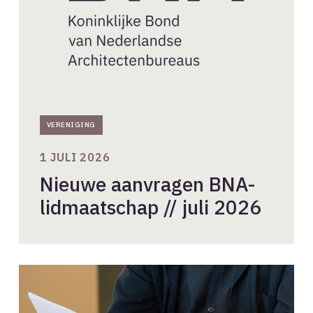
2026
VERENIGING
1 JULI 2026
Nieuwe aanvragen BNA-
lidmaatschap // juli 2026
Stel
je
kandidaat