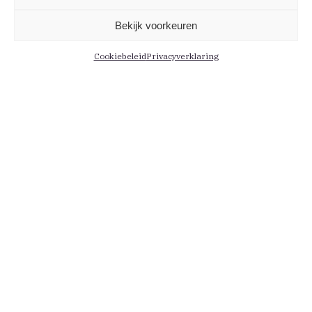
Bekijk voorkeuren
Cookiebeleid
Privacyverklaring
Informatie
Menu
Contact
Leden
Medewerkers
Actueel
Persberichten
Kennis
Vacatures
Educatie