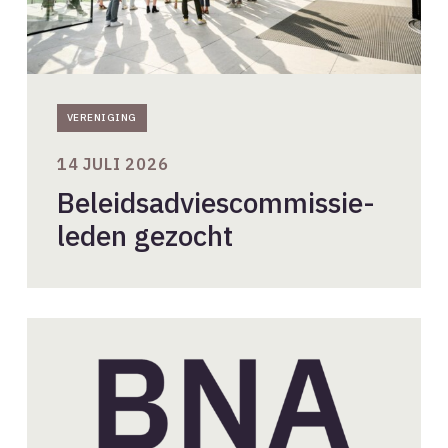
VERENIGING
14 JULI 2026
Beleidsadviescommissie-
leden gezocht
Nieuwe
aanvragen
BNA-
lidmaatschap
//
juli