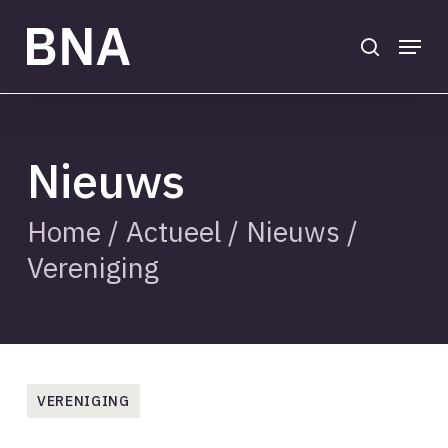
Skip
to
search
Menu
main
Close
content
Menu
Nieuws
Home
/
Actueel
/
Nieuws
/
Vereniging
VERENIGING