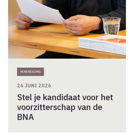
voor
het
voorzitterschap
van
de
BNA
VERENIGING
26 JUNI 2026
Stel je kandidaat voor het
voorzitterschap van de
BNA