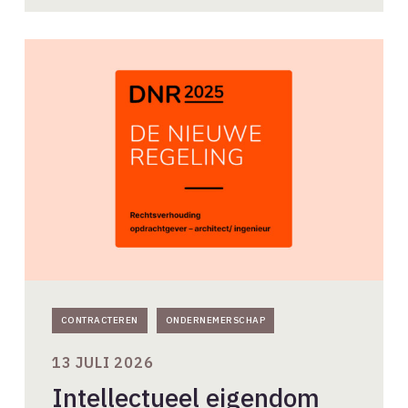
Intellectueel
eigendom
volgens
DNR2025:
het
ontwerp
blijft
van
de
maker
CONTRACTEREN
ONDERNEMERSCHAP
13 JULI 2026
Intellectueel eigendom