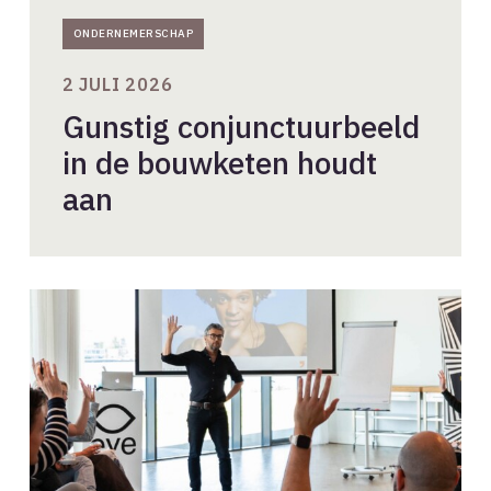
ONDERNEMERSCHAP
2 JULI 2026
Gunstig conjunctuurbeeld
in de bouwketen houdt
aan
Dé
valkuil
voor
de
leidinggevende:
jij
beslist,
de
rest