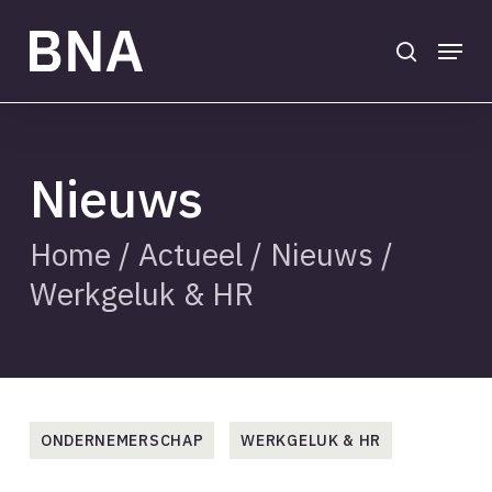
Skip
to
search
Menu
main
Close
content
Menu
Nieuws
Home
/
Actueel
/
Nieuws
/
Werkgeluk & HR
ONDERNEMERSCHAP
WERKGELUK & HR