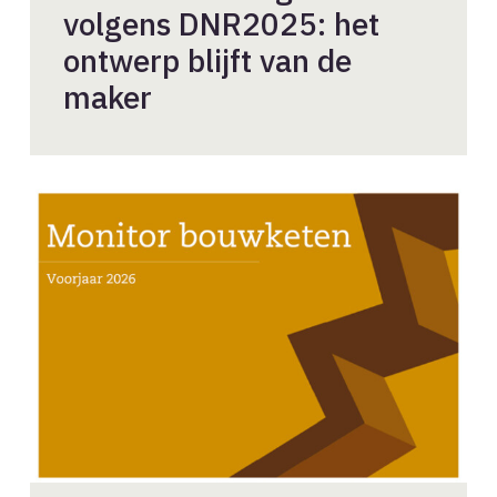
volgens DNR2025: het
ontwerp blijft van de
maker
Gunstig
conjunctuurbeeld
in
de
bouwketen
houdt
aan