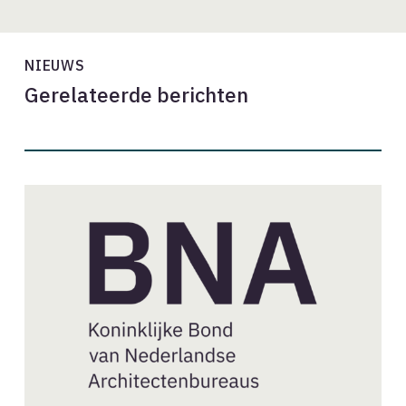
NIEUWS
Gerelateerde berichten
Nieuwe
aanvragen
BNA-
lidmaatschap
//
augustus
2026