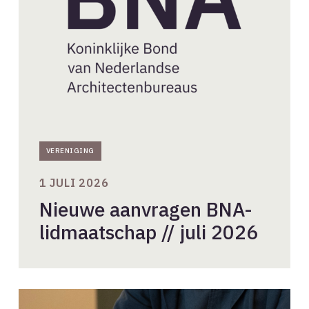
//
juli
2026
VERENIGING
1 JULI 2026
Nieuwe aanvragen BNA-
lidmaatschap // juli 2026
Stel