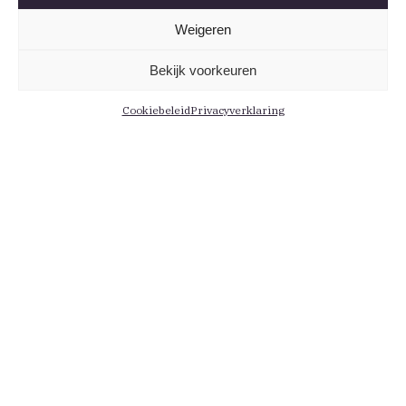
Weigeren
Bekijk voorkeuren
Cookiebeleid
Privacyverklaring
Informatie
Menu
Contact
Leden
Medewerkers
Actueel
Persberichten
Kennis