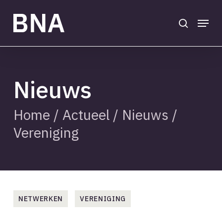
Skip
to
search
Menu
main
Close
content
Menu
Nieuws
Home
/
Actueel
/
Nieuws
/
Vereniging
NETWERKEN
VERENIGING