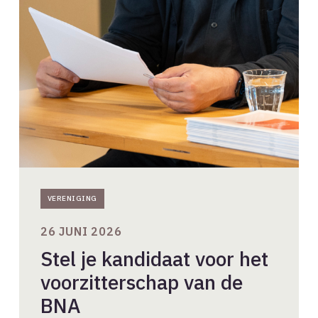
je
kandidaat
voor
het
voorzitterschap
van
de
BNA
VERENIGING
26 JUNI 2026
Stel je kandidaat voor het
voorzitterschap van de
BNA