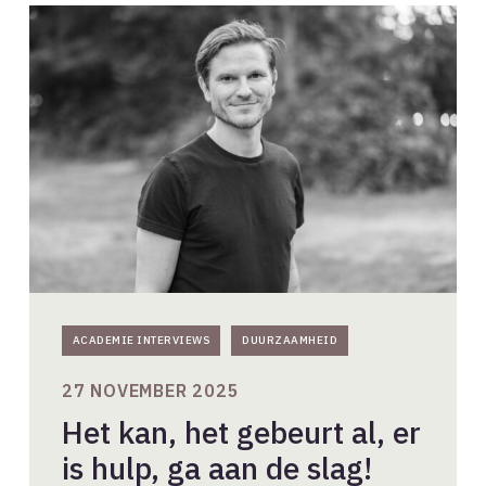
Het
kan,
het
gebeurt
al,
er
is
hulp,
ga
aan
de
slag!
ACADEMIE INTERVIEWS
DUURZAAMHEID
27 NOVEMBER 2025
Het kan, het gebeurt al, er
is hulp, ga aan de slag!