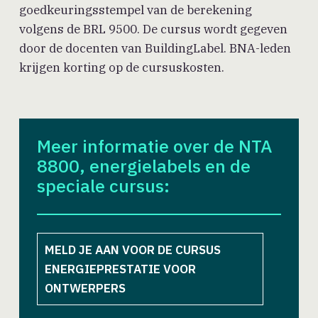
goedkeuringsstempel van de berekening
volgens de BRL 9500. De cursus wordt gegeven
door de docenten van BuildingLabel. BNA-leden
krijgen korting op de cursuskosten.
Meer informatie over de NTA
8800, energielabels en de
speciale cursus:
MELD JE AAN VOOR DE CURSUS
ENERGIEPRESTATIE VOOR
ONTWERPERS