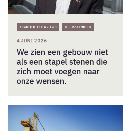
zich
moet
voegen
naar
onze
ACADEMIE INTERVIEWS
DUURZAAMHEID
wensen.
4 JUNI 2026
We zien een gebouw niet
als een stapel stenen die
zich moet voegen naar
onze wensen.
Nieuwe
milieuprestatie-
eisen
voor