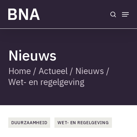
Skip
to
search
Menu
main
Close
content
Menu
Nieuws
Home
/
Actueel
/
Nieuws
/
Wet- en regelgeving
DUURZAAMHEID
WET- EN REGELGEVING