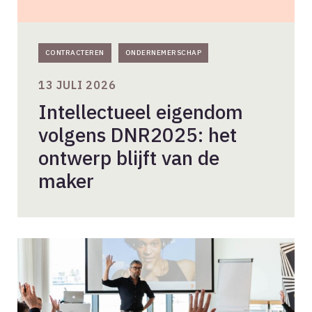
CONTRACTEREN
ONDERNEMERSCHAP
13 JULI 2026
Intellectueel eigendom
volgens DNR2025: het
ontwerp blijft van de
maker
Dé
valkuil
voor
de
leidinggevende: