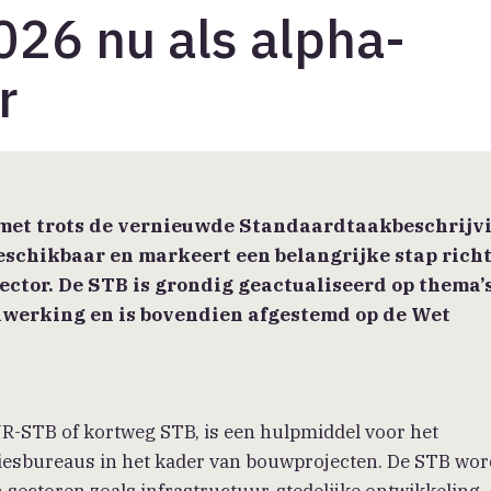
26 nu als alpha-
r
met trots de vernieuwde Standaardtaakbeschrijv
eschikbaar en markeert een belangrijke stap rich
ector.
De STB is grondig geactualiseerd op thema’s
nwerking en
is
bovendien afgestemd op de Wet
R-STB of kortweg STB, is een hulpmiddel voor het
iesbureaus in het kader van bouwprojecten. De STB word
 sectoren zoals infrastructuur, stedelijke ontwikkeling,