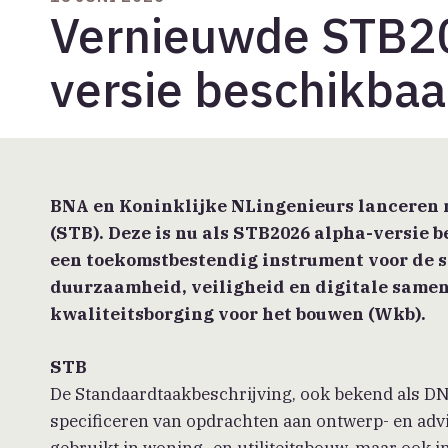
Vernieuwde STB20
versie beschikbaa
BNA en Koninklijke NLingenieurs lanceren 
(STB). Deze is nu
als
STB2026
alpha
-versie
b
een toekomstbestendig instrument voor de s
duurzaamheid, veiligheid en digitale same
kwaliteitsborging voor het bouwen (
Wkb
).
STB
De Standaardtaakbeschrijving, ook bekend als DN
specificeren van opdrachten aan ontwerp- en adv
gebruikt in woning- en utiliteitsbouw, maar ook in