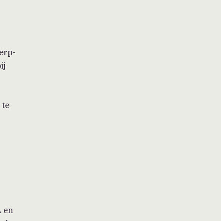
erp-
ij
 te
A en