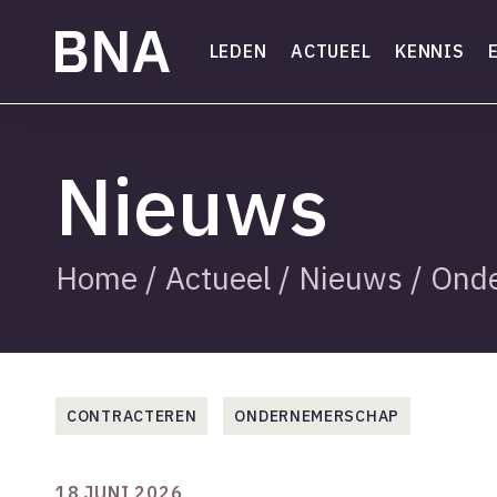
Skip
to
LEDEN
ACTUEEL
KENNIS
main
content
Nieuws
Home
/
Actueel
/
Nieuws
/
Ond
CONTRACTEREN
ONDERNEMERSCHAP
18 JUNI 2026